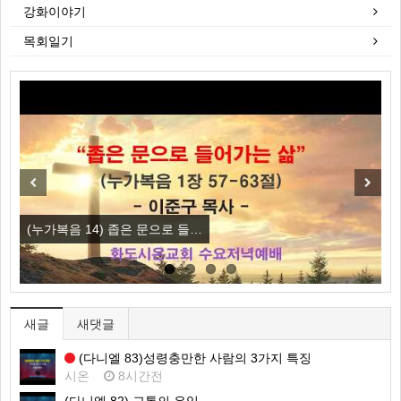
강화이야기
목회일기
Previous
Next
(누가복음 14) 좁은 문으로 들…
(
새글
새댓글
(다니엘 83)성령충만한 사람의 3가지 특징
시온
8시간전