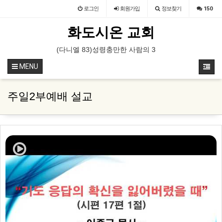
로그인
회원
가입
정보찾기
150
화도시온 교회
 31일-8월 1일 / 장소 : 가평 필그림하우스
(다니엘 83)성령충만한 사람의 3가지 특징
(다니엘 82) 고통
MENU
주일2부예배 설교