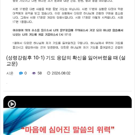
(성령강림후 10-1) 기도 응답의 확신을 잃어버렸을 때 (설
교문)
0
58
2026.08.02
시온
.