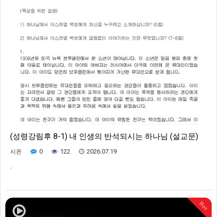
(성령강림후 8-1) 내 인생의 반석되시는 하나님 (설교문)
0
122
2026.07.19
시온
,
Hot