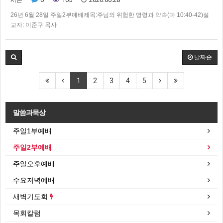
시온
26년 6월 28일 주일2부예배제목:주님의 위험한 명령과 약속(마 10:40-42)설
교자: 이준구 목사
날짜순
1
2
3
4
5
말씀과묵상
주일1부예배
주일2부예배
주일오후예배
수요저녁예배
새벽기도회
목회칼럼