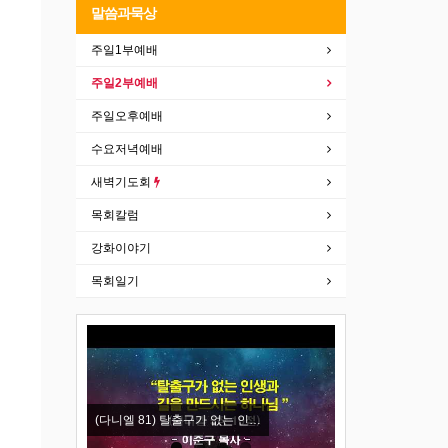
말씀과묵상
주일1부예배
주일2부예배
주일오후예배
수요저녁예배
새벽기도회
목회칼럼
강화이야기
목회일기
New
의 …
(다니엘 81) 탈출구가 없는 인…
(누가복음 14) 좁은