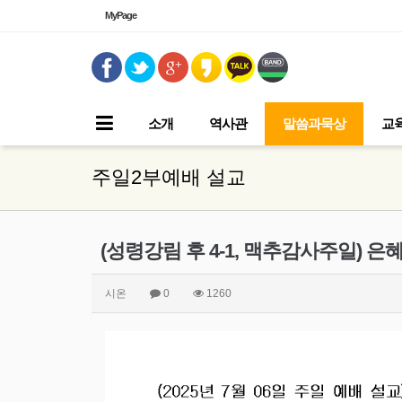
MyPage
소개
역사관
말씀과묵상
교
주일2부예배 설교
(성령강림 후 4-1, 맥추감사주일) 
시온
0
1260