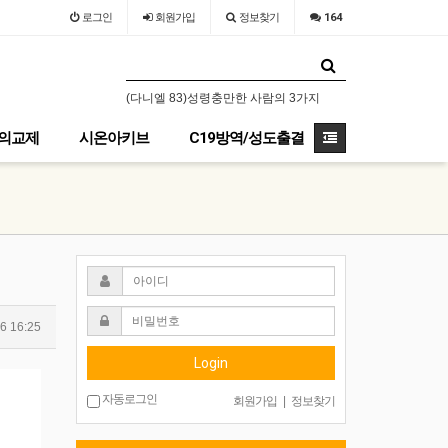
로그인
회원
가입
정보찾기
164
6년 7월 31일-8월 1일 / 장소 : 가평 필그림하우스
(다니엘 83)성령충만한 사람의 3가지 특징
(다니엘 82) 고통의
의교제
시온아키브
C19방역/성도출결
6 16:25
Login
자동로그인
회원가입
|
정보찾기