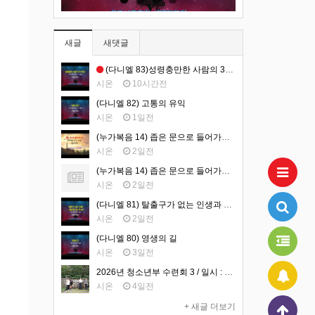
새글
새댓글
(다니엘 83)성령충만한 사람의 3가지 특징
시온
10시간전
(다니엘 82) 고통의 유익
시온
1일전
(누가복음 14) 좁은 문으로 들어가는 삶 (영상)
시온
2일전
(누가복음 14) 좁은 문으로 들어가는 삶 (설교문)
시온
2일전
(다니엘 81) 탈출구가 없는 인생과 길을 만드시는 하나님
시온
2일전
(다니엘 80) 영생의 길
시온
3일전
2026년 청소년부 수련회 3 / 일시 : 2026년 7월 31일-8월 1일 / 장소 : 가평 필그림하우스
시온
4일전
+ 새글 더보기