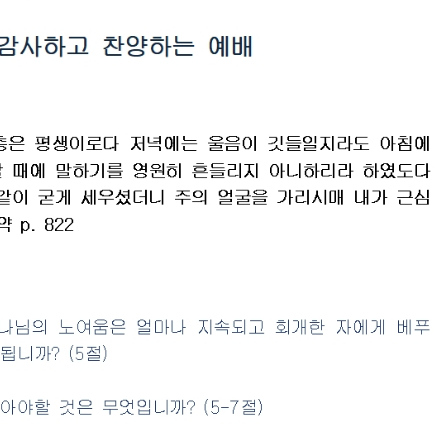
(다니엘 83)성령충만한 사람