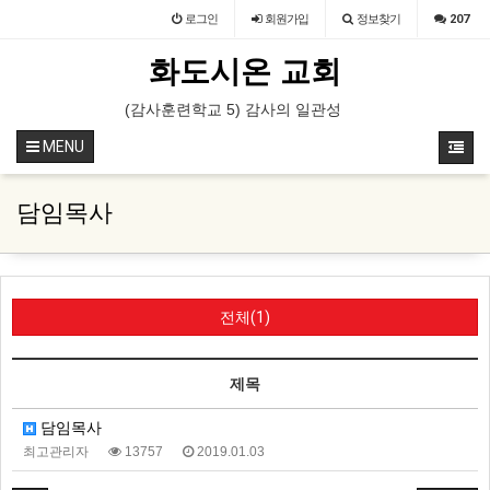
로그인
회원
가입
정보찾기
207
화도시온 교회
부예배 특송 (속회 속장)
(감사훈련학교 5) 감사의 일관성을 유지하는 훈련 (영상)
(감사훈련학교 5) 감사의 일관성을
MENU
담임목사
전체(1)
제목
담임목사
최고관리자
13757
2019.01.03