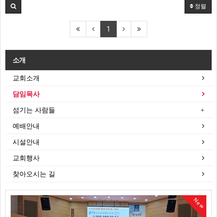
정렬
1
소개
교회소개
담임목사
섬기는 사람들
예배안내
시설안내
교회행사
찾아오시는 길
New
New