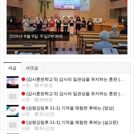
Previous
Next
2026년 8월 9일 주일2부예배…
(
새글
새댓글
(감사훈련학교 5) 감사의 일관성을 유지하는 훈련 (영상)
시온
47분전
(감사훈련학교 5) 감사의 일관성을 유지하는 훈련 (설교문)
시온
54분전
(성령강림후 11-1) 기적을 체험한 후에는 (영상)
시온
3시간전
(성령강림후 11-1) 기적을 체험한 후에는 (설교문)
시온
3시간전