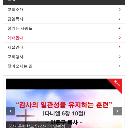
교회소개
담임목사
섬기는 사람들
예배안내
시설안내
교회행사
찾아오시는 길
New
New
Previous
Next
(감사훈련학교 5) 감사의 일관성…
(