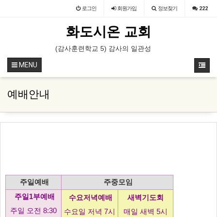
로그인
회원
가입
정보찾기
222
화도시온 교회
부예배 특송 (속회 속장)
(감사훈련학교 5) 감사의 일관성을 유지하는 훈련 (영상)
(감사훈련학교 5) 감사의 일관성을
MENU
예배안내
주일예배
주중모임
주일1부예배
수요저녁예배
새벽기도회
주일 오전 8:30
수요일 저녁 7시
매일 새벽 5시