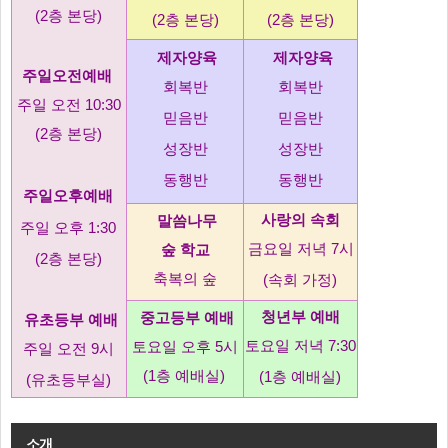
(2층 본당)
(2층 본당)
(2층 본당)
제자양육
제자양육
주일오전예배
회복반
회복반
주일 오전 10:30
믿음반
믿음반
(2층 본당)
성장반
성장반
동행반
동행반
주일오후예배
사랑의 속회
말씀나무
주일 오후 1:30
금요일 저녁 7시
숲 학교
(2층 본당)
축복의 숲
(속회 가정)
청년부 예배
중고등부 예배
유초등부 예배
토요일
저녁 7:30
토요일 오후
5시
주일 오전 9시
(1층 예배실)
(1층 예배실)
(유초등부실)
소개