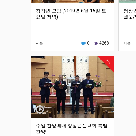
청장년 모임 (2019년 6월 15일 토
청장년
요일 저녁)
월 2
0
4268
시온
시온
Hot
주일 찬양예배 청장년선교회 특별
찬양