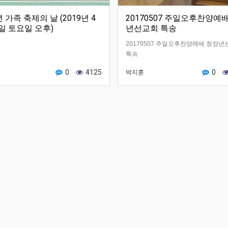
 가족 축제의 날 (2019년 4
20170507 주일오후찬양예
7일 토요일 오후)
년선교회 특송
20170507 주일오후찬양예배 청장년
특송
0
4125
0
박지훈
(다니엘 80) 영생의 길