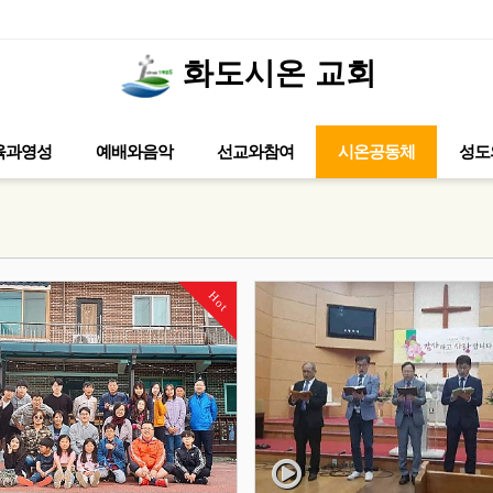
화도시온 교회
2026년 청소년부 수련회 2 / 일시 : 202
육과영성
예배와음악
선교와참여
시온공동체
성도
Hot