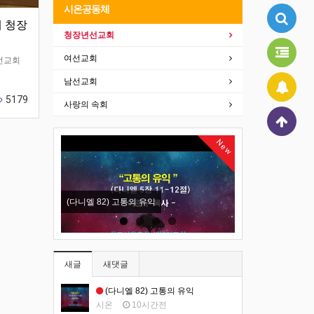
시온공동체
배 청장
청장년선교회
여선교회
선교회
남선교회
5179
사랑의 속회
New
(다니엘 82) 고통의 유익
(누가복음 14) 좁은
새글
새댓글
(다니엘 82) 고통의 유익
시온
10시간전