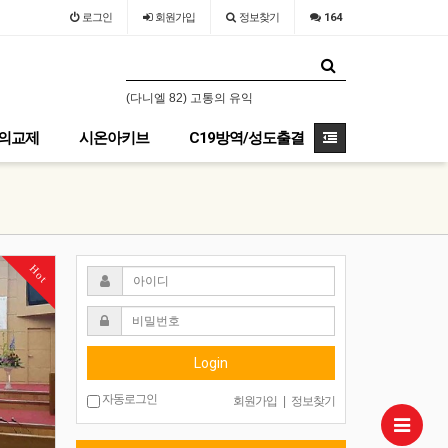
로그인
회원
가입
정보찾기
164
6년 7월 31일-8월 1일 / 장소 : 가평 필그림하우스
(다니엘 82) 고통의 유익
(누가복음 14) 좁은 
의교제
시온아키브
C19방역/성도출결
Hot
Login
자동로그인
회원가입
|
정보찾기