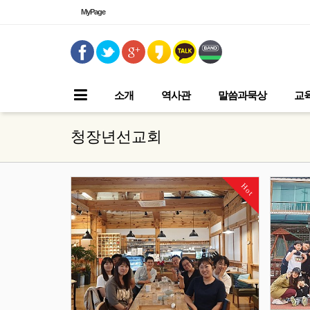
MyPage
소개
역사관
말씀과묵상
교
청장년선교회
Hot