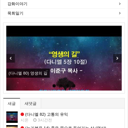
강화이야기
목회일기
New
Previous
Next
(다니엘 80) 영생의 길
(
새글
새댓글
(다니엘 82) 고통의 유익
시온
3시간전