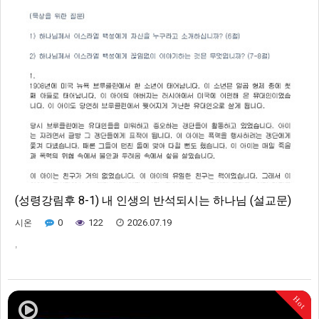
(성령강림후 8-1) 내 인생의 반석되시는 하나님 (설교문)
0
122
2026.07.19
시온
,
Hot