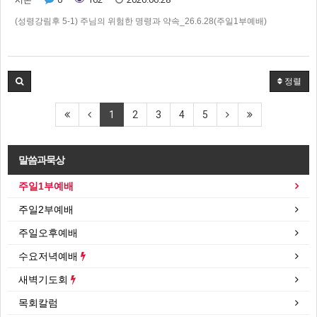
시온
(성령강림후 5-1) 주님의 위험한 명령과 약속_26.6.28(주일1부예배)
정렬
1
2
3
4
5
말씀과묵상
주일1부예배
주일2부예배
주일오후예배
수요저녁예배
새벽기도회
목회칼럼