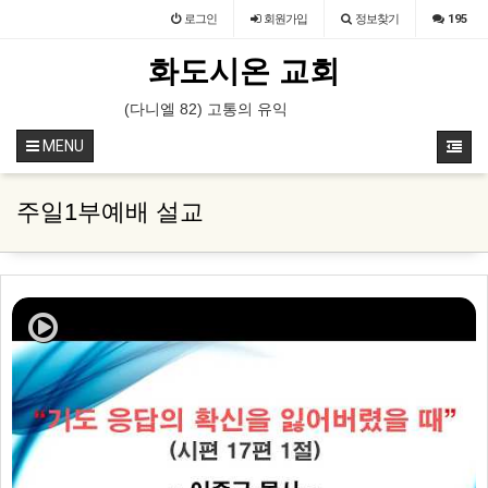
로그인
회원
가입
정보찾기
195
화도시온 교회
 31일-8월 1일 / 장소 : 가평 필그림하우스
(다니엘 82) 고통의 유익
(누가복음 14) 좁은 문으로
MENU
주일1부예배 설교