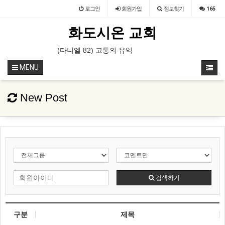
로그인
회원
가입
정보찾기
165
화도시온 교회
 31일-8월 1일 / 장소 : 가평 필그림하우스
(다니엘 82) 고통의 유익
(누가복음 14) 좁은 문으로
MENU
New Post
검색하기
구분
제목