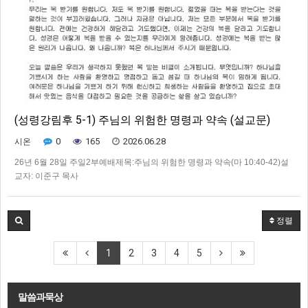
(성령강림후 5-1) 주님의 위험한 명령과 약속 (설교문)
0
165
2026.06.28
시온
26년 6월 28일 주일2부예배제목:주님의 위험한 명령과 약속(마 10:40-42)설
교자: 이준구 목사
정렬
1
2
3
4
5
말씀과묵상