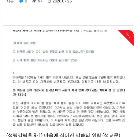
0
97
2026.07.26
시온
,
Hot
(성령강림후 9-1) 마음에 심어진 말씀의 위력 (설교문)