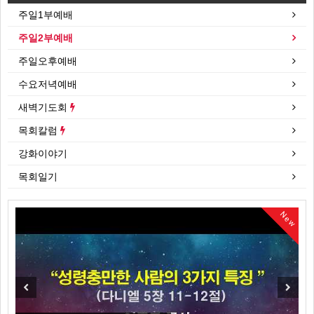
주일1부예배
주일2부예배
주일오후예배
수요저녁예배
새벽기도회
목회칼럼
강화이야기
목회일기
New
New
Previous
Next