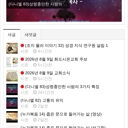
(조지 뮬러 이야기 32) 성경 …
2
새글
새댓글
(조지 뮬러 이야기 32) 성경 지식 연구원 설립 1
시온
4시간전
2026년 8월 9일 화도시온교회 주보
시온
5시간전
2026년 8월 9일 교회소식
시온
5시간전
(다니엘 83)성령충만한 사람의 3가지 특징
시온
24시간전
(다니엘 82) 고통의 유익
시온
2일전
(누가복음 14) 좁은 문으로 들어가는 삶 (영상)
시온
2일전
(누가복음 14) 좁은 문으로 들어가는 삶 (설교문)