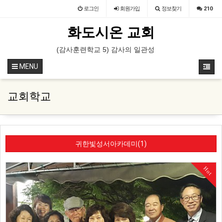
로그인
회원
가입
정보찾기
210
화도시온 교회
부예배 특송 (속회 속장)
(감사훈련학교 5) 감사의 일관성을 유지하는 훈련 (영상)
(감사훈련학교 5) 감사의 일관성을
MENU
교회학교
귀한빛성서아카데미(1)
Hot