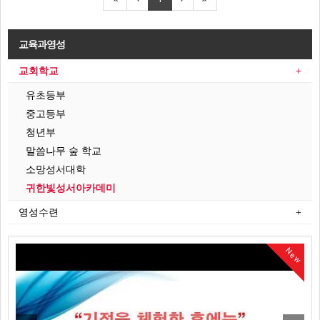
교육과영성
교회학교
유초등부
중고등부
청년부
말씀나무 숲 학교
소망성서대학
귀한빛성서아카데미
영성수련
New
New