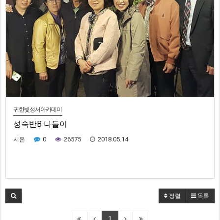
귀한빛성서아카데미
성숙반B 나들이
0
26575
2018.05.14
시온
정렬
목록
1