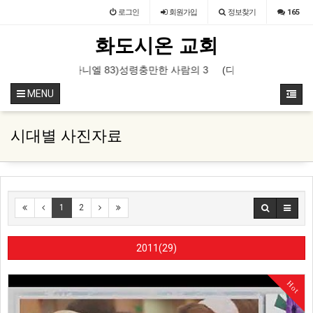
로그인
회원
가입
정보찾기
165
화도시온 교회
한 사람의 3가지 특징
(다니엘 82) 고통의 유익
(누가복음 14) 좁은 문으로
MENU
시대별 사진자료
1
2
2011(29)
Hot