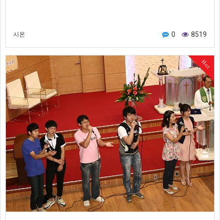
0
8519
시온
Hot