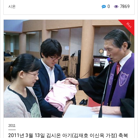
0
7869
시온
Hot
2011
2011년 3월 13일 김시온 아기(김재호 이신옥 가정) 축복