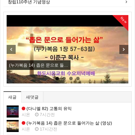
창립110주년 기념영상
New
Previous
Next
(누가복음 14) 좁은 문으로 들…
(
새글
새댓글
(다니엘 82) 고통의 유익
시온
7시간전
(누가복음 14) 좁은 문으로 들어가는 삶 (영상)
시온
17시간전