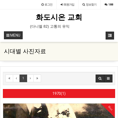
로그인
회원
가입
정보찾기
188
화도시온 교회
 31일-8월 1일 / 장소 : 가평 필그림하우스
(다니엘 82) 고통의 유익
(누가복음 14) 좁은 문으로
MENU
시대별 사진자료
1
1970(1)
Hot