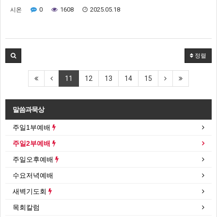
0
1608
2025.05.18
시온
정렬
11
12
13
14
15
말씀과묵상
주일1부예배
주일2부예배
주일오후예배
수요저녁예배
새벽기도회
목회칼럼