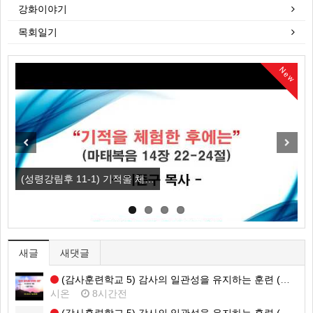
강화이야기
목회일기
New
New
Previous
Next
(성령강림후 11-1) 기적을 체…
(
새글
새댓글
(감사훈련학교 5) 감사의 일관성을 유지하는 훈련 (영상)
시온
8시간전