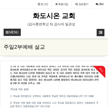
로그인
회원
가입
정보찾기
252
화도시온 교회
부예배 특송 (속회 속장)
(감사훈련학교 5) 감사의 일관성을 유지하는 훈련 (영상)
(감사훈련학교 5) 감사의 일관성을
MENU
주일2부예배 설교
Hot