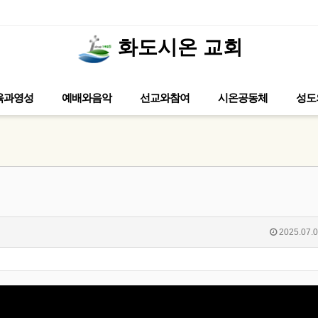
화도시온 교회
(누가복음 14) 좁은 
육과영성
예배와음악
선교와참여
시온공동체
성도
2025.07.0