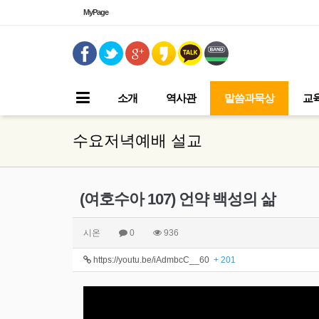
MyPage
소개
역사관
말씀과묵상
교
수요저녁예배 설교
(여호수아 107) 언약 백성의 삶
시온
0
936
https://youtu.be/iAdmbcC__60
+ 201