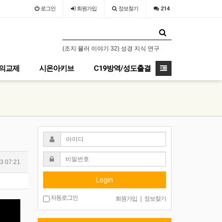
로그인
회원
가입
정보찾기
214
문으로 들어가는 삶 (설교문)
(조지 뮬러 이야기 32) 성경 지식 연구원 설립 1
2026년 8월 9일
의교제
시온아키브
C19방역/성도출결
3 07:21
Login
자동로그인
회원가입
|
정보찾기