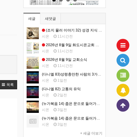
새글
새댓글
(조지 뮬러 이야기 32) 성경 지식 연구원 설립 1
시온
11시간전
2026년 8월 9일 화도시온교회 주보
시온
11시간전
2026년 8월 9일 교회소식
시온
11시간전
(다니엘 83)성령충만한 사람의 3가지 특징
시온
1일전
목록
(다니엘 82) 고통의 유익
시온
2일전
(누가복음 14) 좁은 문으로 들어가는 삶 (영상)
시온
3일전
(누가복음 14) 좁은 문으로 들어가는 삶 (설교문)
시온
3일전
+ 새글 더보기