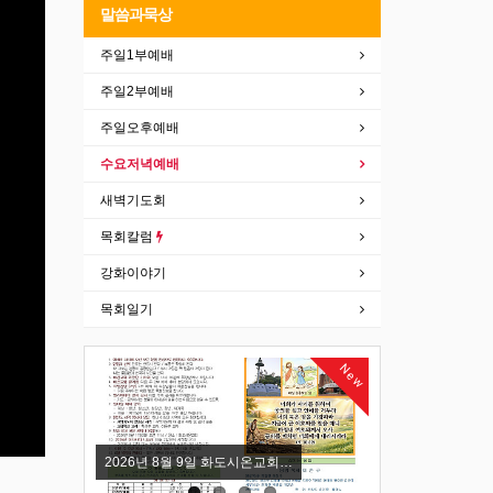
말씀과묵상
주일1부예배
주일2부예배
주일오후예배
수요저녁예배
새벽기도회
목회칼럼
강화이야기
목회일기
New
New
2026년 8월 9일 화도시온교회…
(다니엘 83)성령충